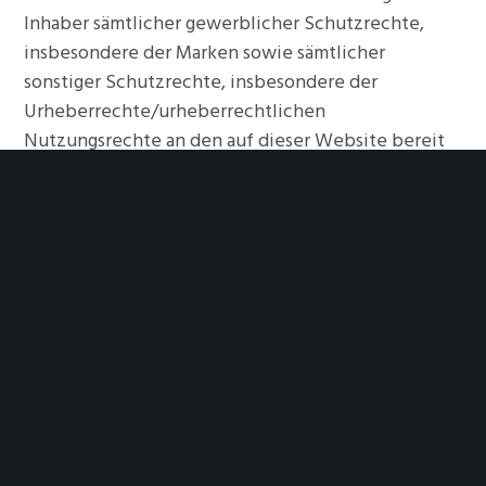
Inhaber sämtlicher gewerblicher Schutzrechte,
insbesondere der Marken sowie sämtlicher
sonstiger Schutzrechte, insbesondere der
Urheberrechte/urheberrechtlichen
Nutzungsrechte an den auf dieser Website bereit
gestellten Inhalte sind wir. Der Inhalt dieser
Websites darf insbesondere nicht kopiert,
reproduziert oder in anderer Weise vervielfältigt
werden.
Die Wiederveröﬀentlichung, Bearbeitung, Sendung
oder Verbreitung in dieser oder sonstiger Weise,
insbesondere die Nutzung auf anderen Websites
oder Netzwerkumgebungen ist ohne vorherige
schriftliche Einwilligung durch uns unzulässig. Die
Veröﬀentlichung im World Wide Web oder in