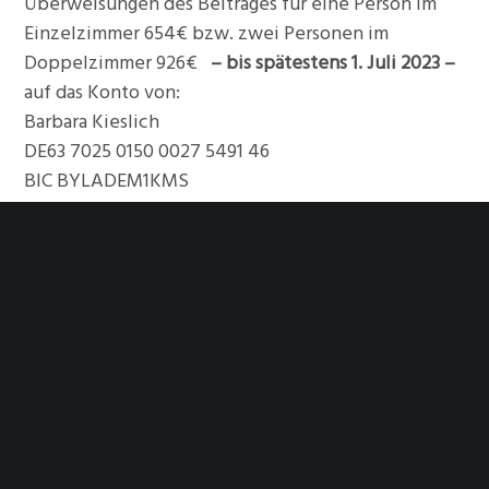
Überweisungen des Beitrages für eine Person im
Einzelzimmer 654€ bzw. zwei Personen im
Doppelzimmer 926€
– bis spätestens 1. Juli 2023 –
auf das Konto von:
Barbara Kieslich
DE63 7025 0150 0027 5491 46
BIC BYLADEM1KMS
Bis 1. Juli 2023 kann jeder kostenlos bei mir
stornieren und das Geld wird zurückgezahlt.
Die Teilnehmerzahl an Fahrzeugen ist auf 10
Fahrzeuge beschränkt.
Als Hotel davor und danach empfehle ich entweder
die Pension Möwe in Tutzing (+49 8158 93160) oder
jeweils in Bernried (5 km entfernt) im Hotel
Seeblick +49 8158 2540 oder Marina Hotel +49 8158
9320 – oder preiswert Im Drei Rosen in Bernried