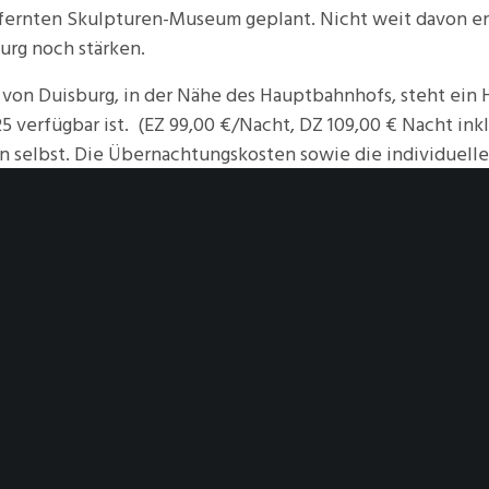
fernten Skulpturen-Museum geplant. Nicht weit davon ent
rg noch stärken.
t von Duisburg, in der Nähe des Hauptbahnhofs, steht ein
25 verfügbar ist. (EZ 99,00 €/Nacht, DZ 109,00 € Nacht in
 selbst. Die Übernachtungskosten sowie die individuelle
. Eintritte, Führungen, gemeinsam genutzte Verkehrsmitt
der Geschäftsstelle
unseres Clubs ist bis
spätestens Frei
ividuellen Reservierung von Zimmern werden ihnen dann u
rd das Treffen in diesem Jahr von Jürgen Laufenberg, der 
anken.
Details
Veranstalt
HINZUFÜGEN
Beginn:
28.11.2025
Topolino Club