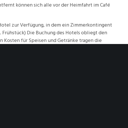
fernt können sich alle vor der Heimfahrt im Café
 Hotel zur Verfügung, in dem ein Zimmerkontingent
kl. Frühstück) Die Buchung des Hotels obliegt den
n Kosten für Speisen und Getränke tragen die
el und den Sektempfang trägt der Club.
tag, den 30.09.2025
nötig. Die Kontaktdaten des
mgehend von der Geschäftsstelle mitgeteilt.
in Duisburg wohnt und dem wir herzlich für die
er