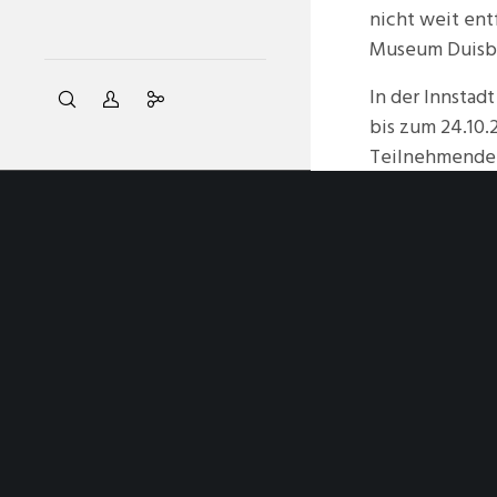
nicht weit ent
Museum Duisbu
In der Innstad
bis zum 24.10.
Teilnehmenden
Teilnehmenden
Anmeldung bei 
Hotels zur ind
Organisiert wi
Organisation d
ZUM KALENDER 