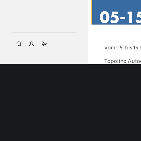
Vom 05. bis 15
Topolino Autoc
eine 10 Tägige
Informationen
https://www.to
oder in italien
Deutsche Über
Anmeldungen