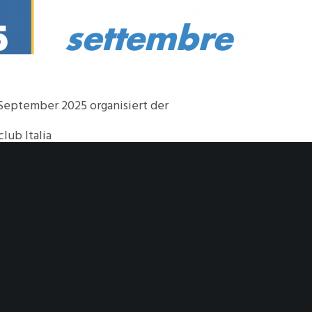
.September 2025 organisiert der
lub Italia
 Ausfahrt „Conoscere L’Albania“
 zum Programm und der Anmeldung sind zu finden auf der
polinoautoclubitalia.it
ischer Version hier:
Programm u. Anmeldeformular
setzung (ohne Gewährleistung über DeepL)
hier
 müssen
bis 25. Juni 2025
beim Topolino Autoclub Italia ei