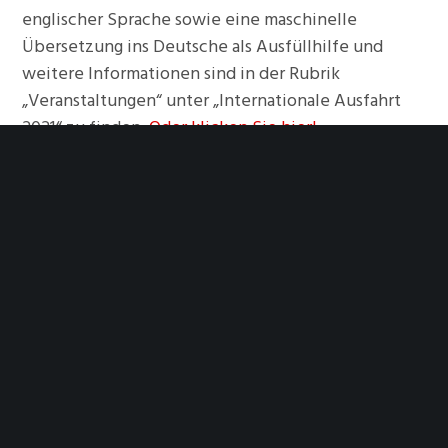
englischer Sprache sowie eine maschinelle
Übersetzung ins Deutsche als Ausfüllhilfe und
weitere Informationen sind in der Rubrik
„Veranstaltungen“ unter „Internationale Ausfahrt
2021“ zu finden.
Oder klicken Sie hier!
Anmeldeschluss ist am 30. April 2021
Informationen sind auch auf der Homepage des
Topolino Autoclub Italia verfügbar, es gibt dort ein
Anmeldeformular in italienischer Sprache.
www.topolinoautoclubitalia.it
Foto: by Julius Silver from Pexels