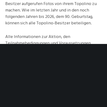
Besitzer aufgerufen Fotos von ihrem Topolino zu
machen. Wie im letzten Jahr und in den noch
folgenden Jahren bis 2026, dem 90. Geburtstag,
können sich alle Topolino-Besitzer beteiligen.
Alle Informationen zur Aktion, den
Teilnahmebedingungen und Voraussetzungen
finden Sie entweder auf der
Internetseite des
TAI
oder als PDF-Download in den folgenden Links:
–
Italienisch
(Originalversion TAI)
–
Englisch
(Originalversion TAI)
–
Deutsch
(Übersetzung durch unsere Freunde vom
Topolino Club Zürich).