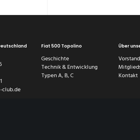
Deutschland
Fiat 500 Topolino
Über uns
Geschichte
Vorstand
6
Technik & Entwicklung
Mitglied
Typen A, B, C
Kontakt
1
-club.de
o-Club Deutschland e. V.,
alle Rechte vorbehalten
Date