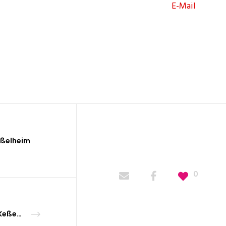
E-Mail
eßelheim
0
Christiane Keßelheim