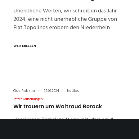
Unendliche Weiten, wir schreiben das Jahr
2024, eine nicht unerhebliche Gruppe von
Fiat Topolinos erobern den Niederrhein
WEITERLESEN
Club-Redaktion
08.09.2024
No Likes
Intern
Mitteilungen
Wir trauern um Waltraud Borack
Hansjürgen Borack teilt uns mit, dass am 4.
September 2024 seine Frau Waltraud
verstorben ist,